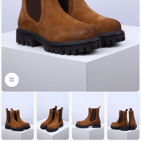
Zumiraj sliku