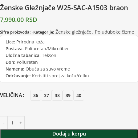
Ženske Gležnjače W25-SAC-A1503 braon
7,990.00
RSD
-
Ženske gležnjače
,
Poluduboke čizme
Šifra proizvoda:
Kategorije:
Lice:
Prirodna koža
Postava:
Poliuretan/Mikrofiber
Uložna tabanica:
Tekson
Đon:
Poliuretan
Namena:
Obuća za suvo vreme
Održavanje:
Koristiti sprej za kožu/četku
VELIČINA
36
37
38
39
40
Dodaj u korpu