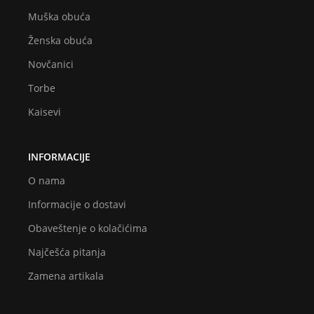
Muška obuća
Ženska obuća
Novčanici
Torbe
Kaisevi
INFORMACIJE
O nama
Informacije o dostavi
Obaveštenje o kolačićima
Najčešća pitanja
Zamena artikala