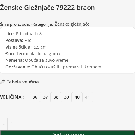
Ženske Gležnjače 79222 braon
-
Ženske gležnjače
Šifra proizvoda:
Kategorija:
Lice:
Prirodna koža
Postava:
Filc
Visina štikla :
5,5 cm
Đon:
Termoplastična guma
Namena:
Obuća za suvo vreme
Održavanje:
Obuću osušiti i premazati kremom
Tabela veličina
VELIČINA
36
37
38
39
40
41
Dodaj u korpu