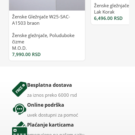
Ženske gležnjače
Lak Korak
Ženske Gležnjače W25-SAC-
6,496.00
RSD
A1503 braon
Ženske gležnjače
,
Poluduboke
čizme
M.O.D.
7,990.00
RSD
Besplatna dostava
za iznos preko 6000 rsd
Online podrška
uvek dostupni za pomoć
Plaćanje karticama
omogućeno na našem sajtu