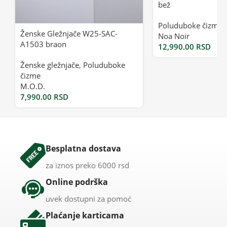
bež
Poluduboke čizme
Ženske Gležnjače W25-SAC-
Noa Noir
A1503 braon
12,990.00
RSD
Ženske gležnjače
,
Poluduboke
čizme
M.O.D.
7,990.00
RSD
Besplatna dostava
za iznos preko 6000 rsd
Online podrška
uvek dostupni za pomoć
Plaćanje karticama