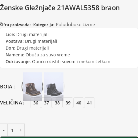
Ženske Gležnjače 21AWAL5358 braon
-
Poluduboke čizme
Šifra proizvoda:
Kategorija:
Lice:
Drugi materijali
Postava:
Drugi materijali
Đon:
Drugi materijali
Namena:
Obuća za suvo vreme
Održavanje:
Obuću očistiti suvom i mekom četkom
BOJA
VELIČINA
36
37
38
39
40
41