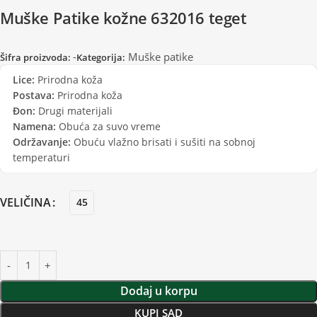
Muške Patike kožne 632016 teget
-
Muške patike
Šifra proizvoda:
Kategorija:
Lice:
Prirodna koža
Postava:
Prirodna koža
Đon:
Drugi materijali
Namena:
Obuća za suvo vreme
Održavanje:
Obuću vlažno brisati i sušiti na sobnoj
temperaturi
VELIČINA
45
Dodaj u korpu
KUPI SAD