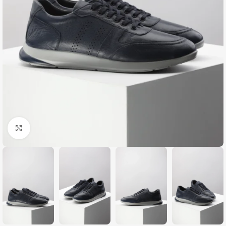
Zumiraj sliku