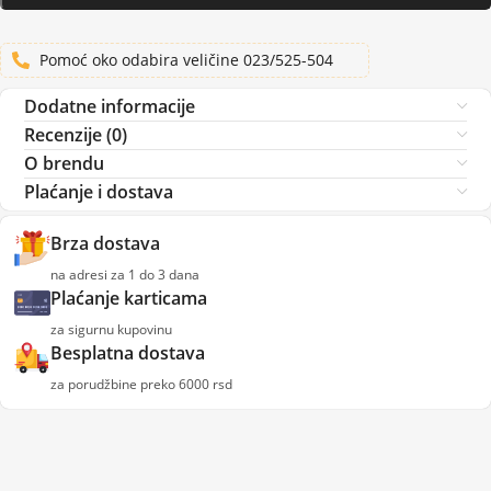
Pomoć oko odabira veličine 023/525-504
Dodatne informacije
Recenzije (0)
O brendu
Plaćanje i dostava
Brza dostava
na adresi za 1 do 3 dana
Plaćanje karticama
za sigurnu kupovinu
Besplatna dostava
za porudžbine preko 6000 rsd