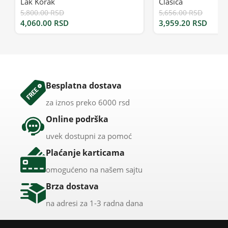
Lak Korak
Clasica
5,800.00
RSD
5,656.00
RSD
4,060.00
RSD
3,959.20
RSD
Besplatna dostava
za iznos preko 6000 rsd
Online podrška
uvek dostupni za pomoć
Plaćanje karticama
omogućeno na našem sajtu
Brza dostava
na adresi za 1-3 radna dana