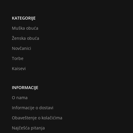
KATEGORIJE
Muška obuća
Ženska obuća
Novčanici
Torbe
Kaisevi
INFORMACIJE
O nama
Informacije o dostavi
Obaveštenje o kolačićima
Najčešća pitanja