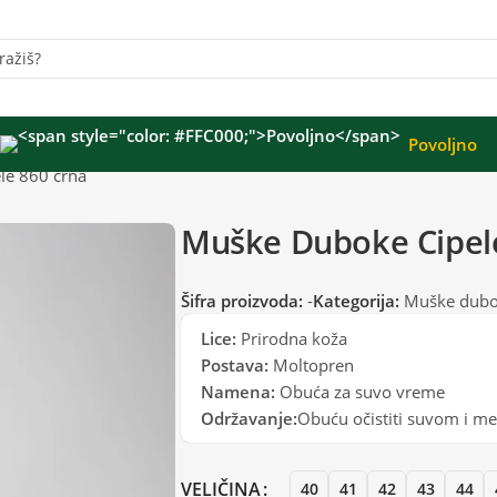
Povoljno
le 860 crna
Muške Duboke Cipel
Šifra proizvoda:
-
Kategorija:
Muške dubo
Lice:
Prirodna koža
Postava:
Moltopren
Namena:
Obuća za suvo vreme
Održavanje:
Obuću očistiti suvom i 
VELIČINA
40
41
42
43
44