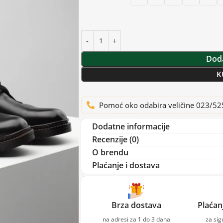
Doda
K
Pomoć oko odabira veličine 023/5
Dodatne informacije
Recenzije (0)
O brendu
Plaćanje i dostava
Brza dostava
Plaćan
na adresi za 1 do 3 dana
za si