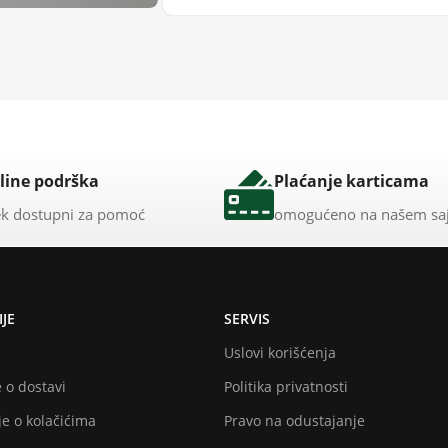
line podrška
Plaćanje karticama
k dostupni za pomoć
omogućeno na našem sa
JE
SERVIS
Uslovi korišćenja
 o dostavi
Politika privatnosti
e o kolačićima
Pravo na odustajanje