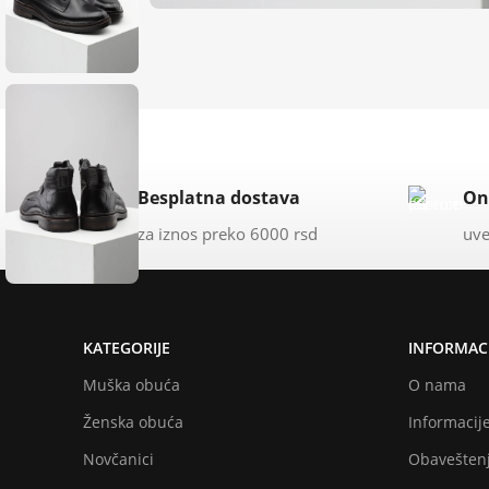
Besplatna dostava
On
za iznos preko 6000 rsd
uve
KATEGORIJE
INFORMACI
Muška obuća
O nama
Ženska obuća
Informacije
Novčanici
Obaveštenj