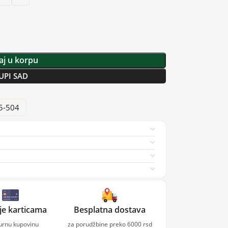
j u korpu
UPI SAD
25-504
je karticama
Besplatna dostava
gurnu kupovinu
za porudžbine preko 6000 rsd