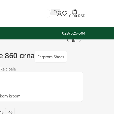
0.00
RSD
023/525-504
e 860 crna
Ferprom Shoes
ke cipele
mekom krpom
45
46