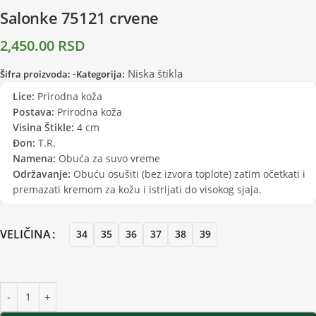
Salonke 75121 crvene
2,450.00
RSD
-
Niska štikla
Šifra proizvoda:
Kategorija:
Lice:
Prirodna koža
Postava:
Prirodna koža
Visina Štikle:
4 cm
Đon:
T.R.
Namena:
Obuća za suvo vreme
Održavanje:
Obuću osušiti (bez izvora toplote) zatim očetkati i
premazati kremom za kožu i istrljati do visokog sjaja.
VELIČINA
34
35
36
37
38
39