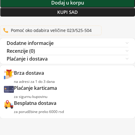
Dodaj u korpu
KUPI SAD
Pomoć oko odabira veličine 023/525-504
Dodatne informacije
Recenzije (0)
Plaćanje i dostava
Brza dostava
na adresi za 1 do 3 dana
Plaćanje karticama
za sigurnu kupovinu
Besplatna dostava
za porudžbine preko 6000 rsd