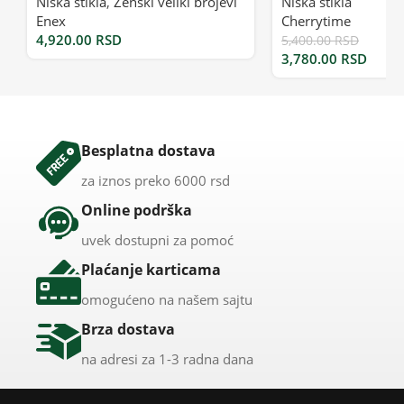
Niska štikla
,
Ženski veliki brojevi
Niska štikla
Enex
Cherrytime
4,920.00
RSD
5,400.00
RSD
3,780.00
RSD
Besplatna dostava
za iznos preko 6000 rsd
Online podrška
uvek dostupni za pomoć
Plaćanje karticama
omogućeno na našem sajtu
Brza dostava
na adresi za 1-3 radna dana