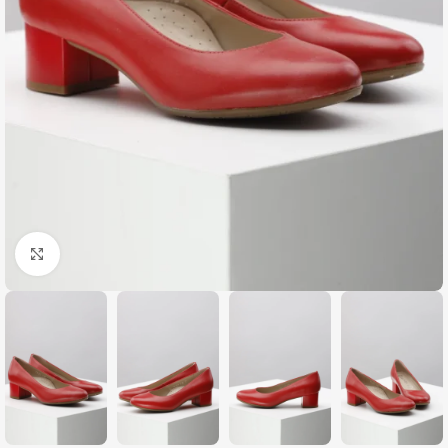
Zumiraj sliku